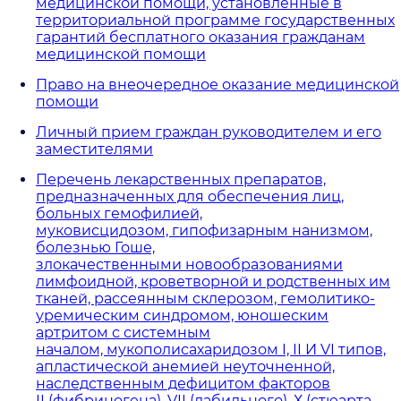
медицинской помощи, установленные в
территориальной программе государственных
гарантий бесплатного оказания гражданам
медицинской помощи
Право на внеочередное оказание медицинской
помощи
Личный прием граждан руководителем и его
заместителями
Перечень лекарственных препаратов,
предназначенных для обеспечения лиц,
больных гемофилией,
муковисцидозом, гипофизарным нанизмом,
болезнью Гоше,
злокачественными новообразованиями
лимфоидной, кроветворной и родственных им
тканей, рассеянным склерозом, гемолитико-
уремическим синдромом, юношеским
артритом с системным
началом, мукополисахаридозом I, II И VI типов,
апластической анемией неуточненной,
наследственным дефицитом факторов
II (фибриногена), V
II (лабильного), Х (стюарта -