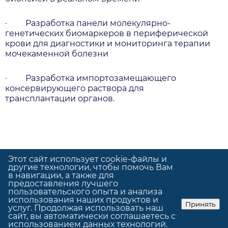
· Разработка панели молекулярно-
генетических биомаркеров в периферической
крови для диагностики и мониторинга терапии
мочекаменной болезни
· Разработка импортозамещающего
консервирующего раствора для
трансплантации органов.
Этот сайт использует cookie-файлы и
другие технологии, чтобы помочь Вам
в навигации, а также для
предоставления лучшего
Политика конфиденциальности
пользовательского опыта и анализа
Использование cookie
использования наших продуктов и
Принять
услуг. Продолжая использовать наш
© GrandUp
|
Сделано в
GrandUp
сайт, вы автоматически соглашаетесь с
использованием данных технологий.