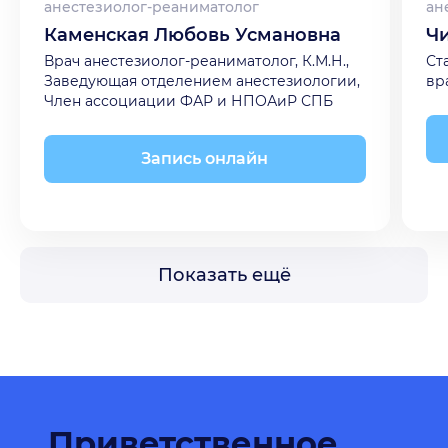
анестезиолог-реаниматолог
ан
Каменская Любовь Усмановна
Ч
Врач анестезиолог-реаниматолог, К.М.Н.,
Ст
Заведующая отделением анестезиологии,
вр
Член ассоциации ФАР и НПОАиР СПБ
Запись онлайн
Показать ещё
Приветственное