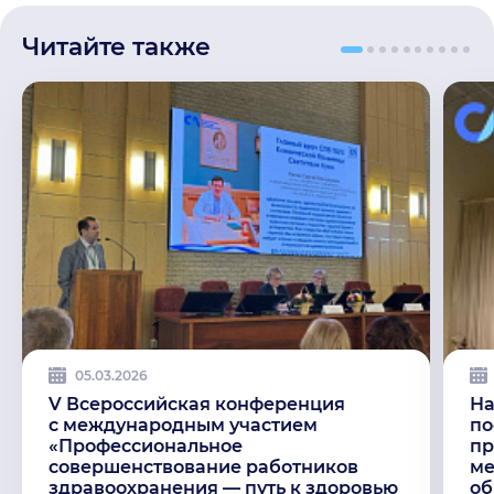
Читайте также
05.03.2026
V Всероссийская конференция
На
с международным участием
по
«Профессиональное
пр
совершенствование работников
ме
здравоохранения — путь к здоровью
об