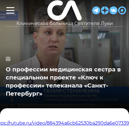
Клиническая больница Святителя Луки
О профессии медицинская сестра в
специальном проекте «Ключ к
профессии» телеканала «Санкт-
Петербург»
tps://rutube.ru/video/884394a6cb62530ba290da6e073391