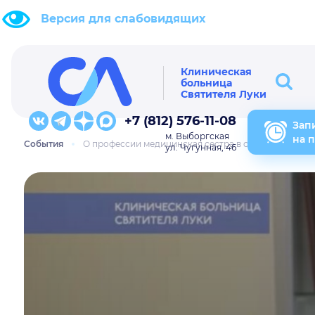
Версия для слабовидящих
Клиническая
больница
Святителя Луки
+7 (812) 576-11-08
Зап
м. Выборгская
на 
События
О профессии медицинская сестра в специальном пр
ул. Чугунная, 46