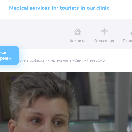
Medical services for tourists in our clinic
Клиника
Отделения
Паци
ись
прием
оекте «Ключ к профессии» телеканала «Санкт-Петербург»