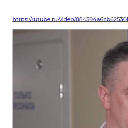
https://rutube.ru/video/884394a6cb6253