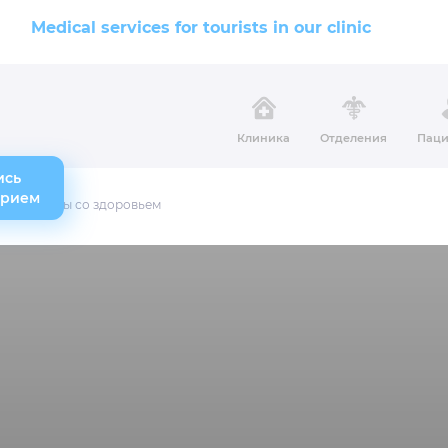
Medical services for tourists in our clinic
Клиника
Отделения
Паци
ись
прием
и проблемы со здоровьем