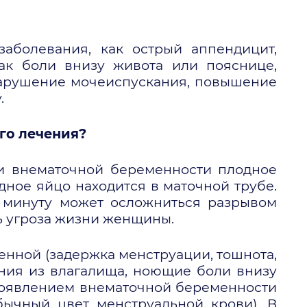
заболевания, как острый аппендицит,
как боли внизу живота или пояснице,
 нарушение мочеиспускания, повышение
.
го лечения?
и внематочной беременности плодное
дное яйцо находится в маточной трубе.
 минуту может осложниться разрывом
ь угроза жизни женщины.
нной (задержка менструации, тошнота,
ния из влагалища, ноющие боли внизу
проявлением внематочной беременности
бычный цвет менструальной крови). В