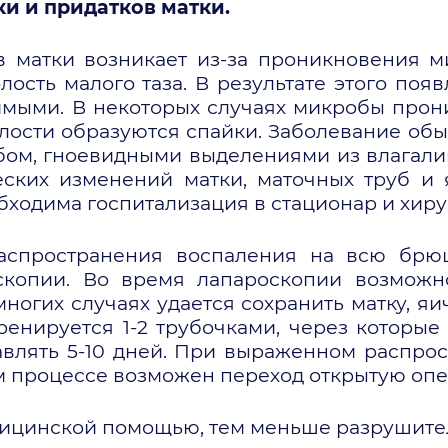
и и придатков матки.
в матки возникает из-за проникновения м
ость малого таза. В результате этого поя
мыми. В некоторых случаях микробы прон
ости образуются спайки. Заболевание обы
бом, гноевидными выделениями из влагали
ских изменений матки, маточных труб и 
бходима госпитализация в стационар и хиру
распространения воспаления на всю бр
скопии. Во время лапароскопии возможн
ногих случаях удается сохранить матку, я
нируется 1-2 трубочками, через которые м
авлять 5-10 дней. При выраженном распр
м процессе возможен переход открытую оп
дицинской помощью, тем меньше разрушите