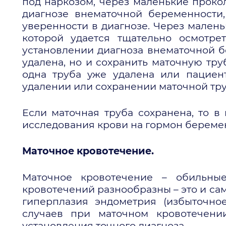
под наркозом, через маленькие проко
диагнозе внематочной беременности
уверенности в диагнозе. Через мален
которой удается тщательно осмотре
установлении диагноза внематочной б
удалена, но и сохранить маточную тру
одна труба уже удалена или пациен
удалении или сохранении маточной тр
Если маточная труба сохранена, то 
исследования крови на гормон беремен
Маточное кровотечение.
Маточное кровотечение – обильны
кровотечений разнообразны – это и са
гиперплазия эндометрия (избыточное
случаев при маточном кровотечени
установления точного диагноза.