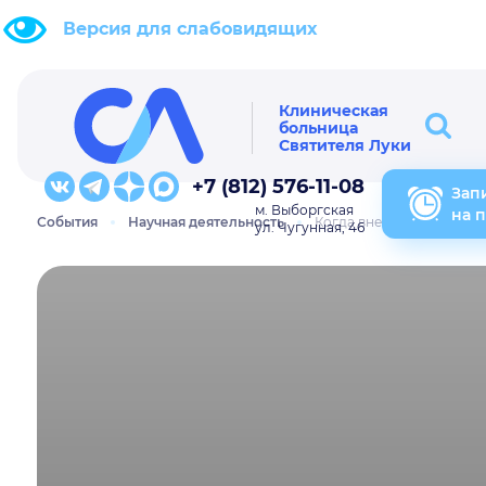
Версия для слабовидящих
Клиническая
больница
Святителя Луки
+7 (812) 576-11-08
Зап
м. Выборгская
на 
События
Научная деятельность
Когда внезапно возникл
ул. Чугунная, 46