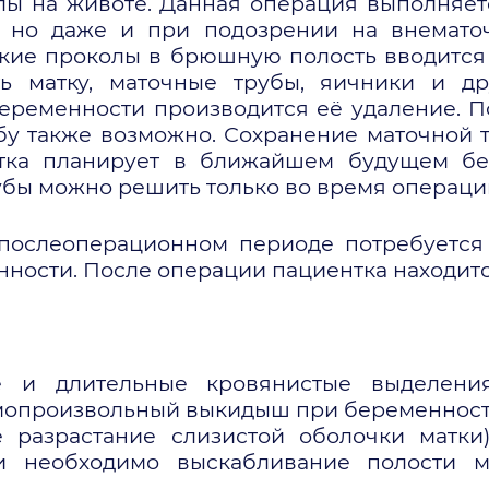
лы на животе. Данная операция выполняет
, но даже и при подозрении на внематоч
ькие проколы в брюшную полость вводитс
ть матку, маточные трубы, яичники и 
еременности производится её удаление. 
бу также возможно. Сохранение маточной т
тка планирует в ближайшем будущем бе
убы можно решить только во время операци
в послеоперационном периоде потребуетс
ности. После операции пациентка находится
е и длительные кровянистые выделени
мопроизвольный выкидыш при беременности,
 разрастание слизистой оболочки матки
и необходимо выскабливание полости м