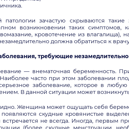
яичника.
 патологии зачастую скрываются такие 
апном возникновении таких симптомов, 
вомазание, кровотечение из влагалища),
езамедлительно должна обратиться к врачу
заболевания, требующие незамедлительно
левание — внематочная беременность. Пр
Наиболее часто при этом заболевании пло
серьезное заболевание, которое в любую
ением. В данной ситуации может возникнут
идно. Женщина может ощущать себя береме
о появляются скудные кровянистые выделе
и встречается не всегда. Иногда, первым 
руации (более скудные менструации, нео