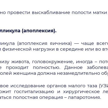
о провести выскабливание полости матки 
лликула (апоплексия).
кула (апоплексия яичника) — чаще всего
 физической нагрузки в середине или во в
зу живота, головокружение, иногда – пот
е проходит полностью. Данное заболев
олей женщина должна незамедлительно обра
вое исследование органов малого таза (У
жит госпитализацию и хирургическое л
ться полостная операция – лапаротомия.