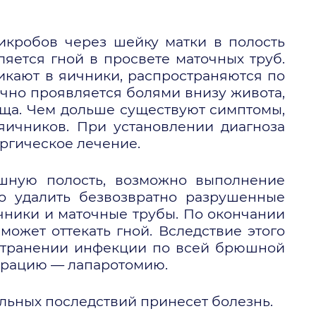
икробов через шейку матки в полость
вляется гной в просвете маточных труб.
икают в яичники, распространяются по
чно проявляется болями внизу живота,
ща. Чем дольше существуют симптомы,
яичников. При установлении диагноза
ргическое лечение.
юшную полость, возможно выполнение
о удалить безвозвратно разрушенные
ичники и маточные трубы. По окончании
ожет оттекать гной. Вследствие этого
остранении инфекции по всей брюшной
ерацию — лапаротомию.
льных последствий принесет болезнь.