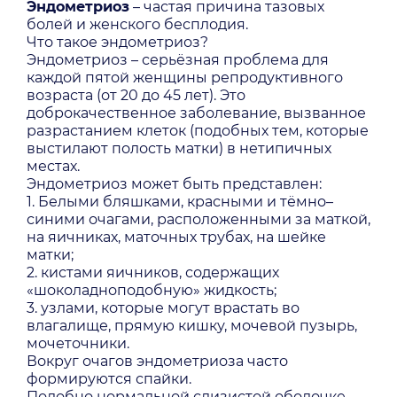
Эндометриоз
– частая причина тазовых
болей и женского бесплодия.
Что такое эндометриоз?
Эндометриоз – серьёзная проблема для
каждой пятой женщины репродуктивного
возраста (от 20 до 45 лет). Это
доброкачественное заболевание, вызванное
разрастанием клеток (подобных тем, которые
выстилают полость матки) в нетипичных
местах.
Эндометриоз может быть представлен:
1. Белыми бляшками, красными и тёмно–
синими очагами, расположенными за маткой,
на яичниках, маточных трубах, на шейке
матки;
2. кистами яичников, содержащих
«шоколадноподобную» жидкость;
3. узлами, которые могут врастать во
влагалище, прямую кишку, мочевой пузырь,
мочеточники.
Вокруг очагов эндометриоза часто
формируются спайки.
Подобно нормальной слизистой оболочке