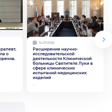
14.07.2026
ерапевт,
Расширение научно-
ла о
исследовательской
орехов.
деятельности Клинической
больницы Святителя Луки в
сфере клинических
испытаний медицинских
изделий
...