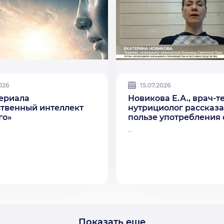
2026
15.07.2026
ериала
Новикова Е.А., врач-т
ственный интеллект
нутрициолог рассказа
го»
пользе употребления 
...
Показать еще