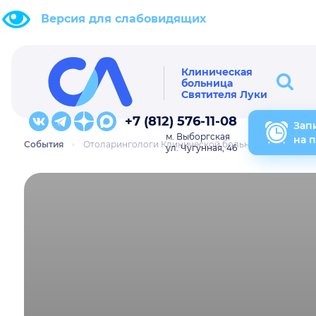
Версия для слабовидящих
Клиническая
больница
Святителя Луки
+7 (812) 576-11-08
Зап
м. Выборгская
на 
События
Отоларингологи Клинической больницы Святителя 
ул. Чугунная, 46