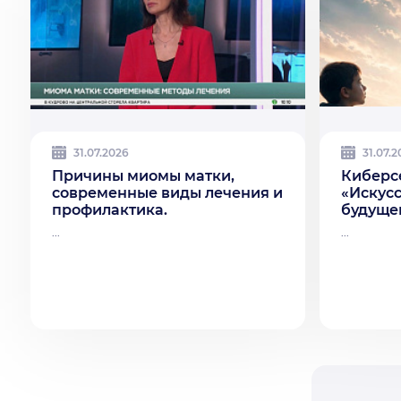
31.07.2026
31.07.
Причины миомы матки,
Киберс
современные виды лечения и
«Искус
профилактика.
будуще
...
...