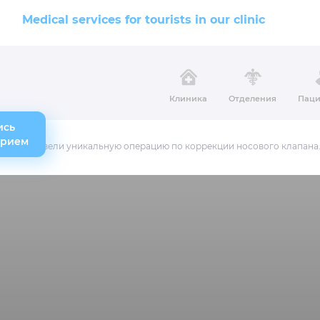
Medical services for tourists in our clinic
Клиника
Отделения
Паци
ись
прием
Луки провели уникальную операцию по коррекции носового клапана