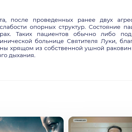
та, после проведенных ранее двух агре
 слабости опорных структур. Состояние па
урах. Таких пациентов обычно либо по
Клинической больнице Святителя Луки, бл
ены хрящом из собственной ушной раковин
го дыхания.