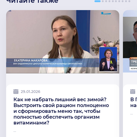
Читайте также
29.01.2026
Как не набрать лишний вес зимой?
В 
Выстроить свой рацион полноценно
на
и сформировать меню так, чтобы
...
полностью обеспечить организм
витаминами?
...