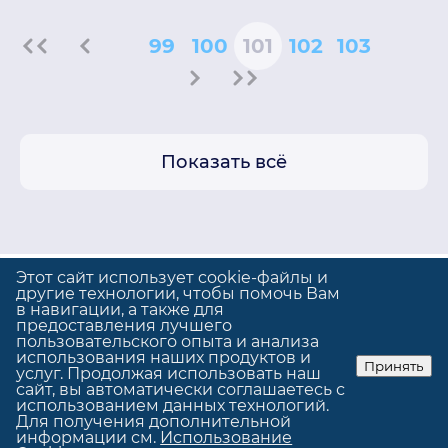
99
100
101
102
103
Показать всё
Этот сайт использует cookie-файлы и
другие технологии, чтобы помочь Вам
в навигации, а также для
предоставления лучшего
Политика конфиденциальности
пользовательского опыта и анализа
Использование cookie
использования наших продуктов и
Принять
услуг. Продолжая использовать наш
© GrandUp
|
Сделано в
GrandUp
сайт, вы автоматически соглашаетесь с
использованием данных технологий.
Для получения дополнительной
информации см.
Использование