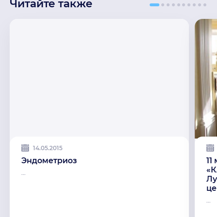
Читайте также
14.05.2015
Эндометриоз
11
«К
...
Лу
це
...