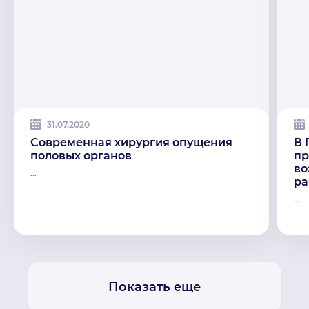
31.07.2020
Современная хирургия опущения
В 
половых органов
пр
во
...
ра
...
Показать еще