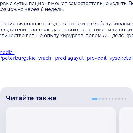
ервые сутки пациент может самостоятельно ходить. В
озможно через 6 недель.
ерация выполняется однократно и «техобслуживание»
водители протезов дают свою гарантию – или пожи
личество лет. По опыту хирургов, поломки – дело кр
/media-
h/peterburgskie_vrachi_predlagayut_provodit_vysokote
Читайте также