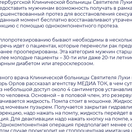
тербургской Клинической больницы Святителя Луки
едоставить мужчинам возможность получать в рамк
ершенствованный протез для восстановления сексу
 данный момент бесплатно восстанавливают утраче
нкцию с помощью однокомпонентного протеза.
ллопротезированию бывают необходимы в нескольки
речь идет о пациентах, которые перенесли рак пред
анее прооперированы. Эта категория мужчин старше
олее молодые пациенты – 30-ти или даже 20-ти летн
арным диабетом или атеросклерозом.
вного врача Клинической больницы Святителя Луки
орь Орлов рассказал агентству МЕДИА ТОК, в чем сут
з небольшой доступ около 4 сантиметров устанавли
ло человека. Основной – в половой член, это резерву
ачивается жидкость. Помпа стоит в мошонке. Жидкос
д мочевым пузырем. Получается закрытая гидравли
эрекцию, надо нажать на помпу, жидкость перейдет в
ция. Для деактивации надо нажать кнопку на помпе, 
. Однокомпонентная операция предполагает менее 
этом случае происходит не стопроцентная имитация и