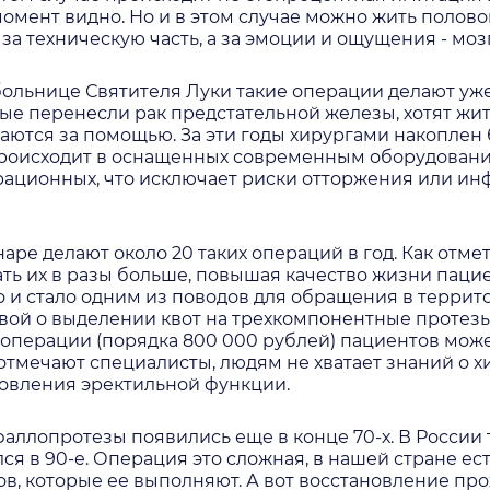
мент видно. Но и в этом случае можно жить полово
за техническую часть, а за эмоции и ощущения - мозг
ольнице Святителя Луки такие операции делают уже 
ые перенесли рак предстательной железы, хотят жи
ются за помощью. За эти годы хирургами накоплен 
 происходит в оснащенных современным оборудован
рационных, что исключает риски отторжения или и
аре делают около 20 таких операций в год. Как отме
ать их в разы больше, повышая качество жизни паци
о и стало одним из поводов для обращения в терри
ой о выделении квот на трехкомпонентные протезы
 операции (порядка 800 000 рублей) пациентов може
тмечают специалисты, людям не хватает знаний о 
овления эректильной функции.
аллопротезы появились еще в конце 70-х. В России 
я в 90-е. Операция это сложная, в нашей стране ест
ов, которые ее выполняют. А вот восстановление пр