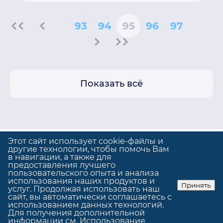
93
94
95
96
97
Показать всё
Этот сайт использует cookie-файлы и
другие технологии, чтобы помочь Вам
в навигации, а также для
предоставления лучшего
Политика конфиденциальности
пользовательского опыта и анализа
Использование cookie
использования наших продуктов и
Принять
услуг. Продолжая использовать наш
© GrandUp
|
Сделано в
GrandUp
сайт, вы автоматически соглашаетесь с
использованием данных технологий.
Для получения дополнительной
информации см.
Использование