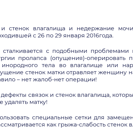
 и стенок влагалища и недержание моч
оходившей с 26 по 29 января 2016года.
сталкивается с подобными проблемами и,
гии пролапса (опущения)-оперировать п
 инородного тела во влагалище или на
пущение стенок матки отравляет женщину н
вило – нет жалоб-нет операции!
 дефекты связок и стенок влагалища, которы
е удалять матку!
ользовать специальные сетки для замеще
ссматривается как грыжа-слабость стенок в