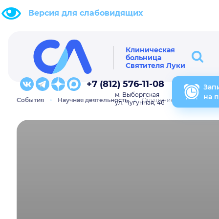
Версия для слабовидящих
Клиническая
больница
Святителя Луки
+7 (812) 576-11-08
Зап
м. Выборгская
на 
События
Научная деятельность
Опущение матки и влаг
ул. Чугунная, 46