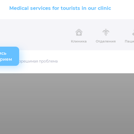
Medical services for tourists in our clinic
Клиника
Отделения
Паци
ись
прием
алища — разрешимая проблема