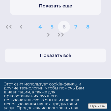
Показать еще
4
5
6
7
8
Показать всё
Этот сайт использует cookie-файлы и
другие технологии, чтобы помочь Вам
в навигации, а также для
предоставления лучшего
Политика конфиденциальности
пользовательского опыта и анализа
Использование cookie
использования наших продуктов и
Принять
услуг. Продолжая использовать наш
© GrandUp
|
Сделано в
GrandUp