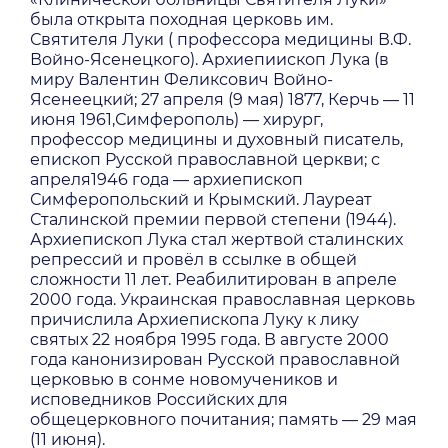
была открыта походная церковь им.
Святителя Луки ( профессора медицины В.Ф.
Войно-Ясенецкого). Архиепиископ Лука (в
миру Валентин Феликсович Войно-
Ясенеецкий; 27 апреля (9 мая) 1877, Керчь — 11
июня 1961,Симферополь) — хирург,
профессор медицины и духовный писатель,
епископ Русской православной церкви; с
апреля1946 года — архиепископ
Симферопольский и Крымский. Лауреат
Сталинской премии первой степени (1944).
Архиепископ Лука стал жертвой сталинских
репрессий и провёл в ссылке в общей
сложности 11 лет. Реабилитирован в апреле
2000 года. Украинская православная церковь
причислила Архиепископа Луку к лику
святых 22 ноября 1995 года. В августе 2000
года канонизирован Русской православной
церковью в сонме новомучеников и
исповедников Российских для
общецерковного почитания; память — 29 мая
(11 июня).