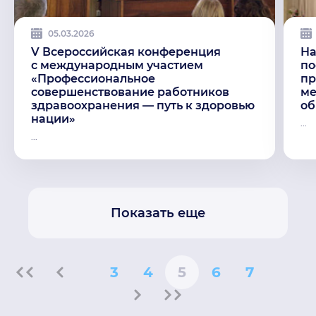
05.03.2026
V Всероссийская конференция
На
с международным участием
по
«Профессиональное
пр
совершенствование работников
ме
здравоохранения — путь к здоровью
об
нации»
...
...
Показать еще
3
4
5
6
7