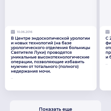
10.06.2016
В Центре эндоскопической урологии
C 
и новых технологий (на базе
фи
урологического отделения больницы
от
Святителя Луки) проводятся
пр
уникальные высокотехнологические
и 
операции, позволяющие избавить
...
мужчин от тотального (полного)
недержания мочи.
...
Показать еще