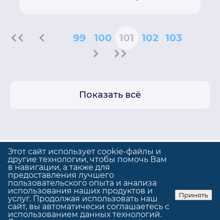
99
100
101
102
103
Показать всё
Этот сайт использует cookie-файлы и
другие технологии, чтобы помочь Вам
в навигации, а также для
предоставления лучшего
Политика конфиденциальности
пользовательского опыта и анализа
Использование cookie
использования наших продуктов и
Принять
услуг. Продолжая использовать наш
© GrandUp
|
Сделано в
GrandUp
сайт, вы автоматически соглашаетесь с
использованием данных технологий.