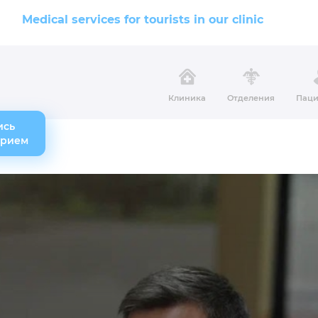
Medical services for tourists in our clinic
Клиника
Отделения
Паци
ись
прием