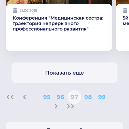
21.06.2019
Конференция "Медицинская сестра:
5й
траектория непрерывного
ме
профессионального развития"
...
...
Показать еще
95
96
97
98
99