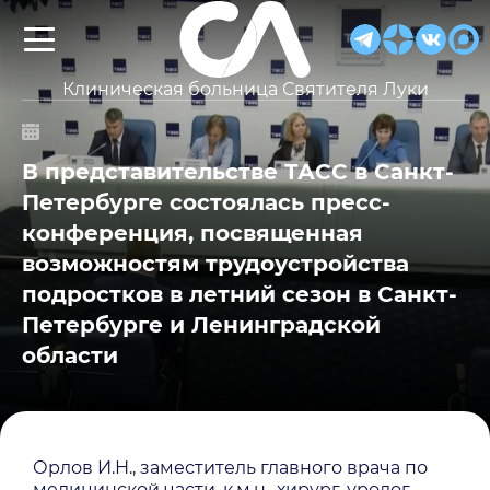
Клиническая больница Святителя Луки
В представительстве ТАСС в Санкт-
Петербурге состоялась пресс-
конференция, посвященная
возможностям трудоустройства
подростков в летний сезон в Санкт-
Петербурге и Ленинградской
области
Орлов И.Н., заместитель главного врача по
медицинской части, к.м.н., хирург-уролог