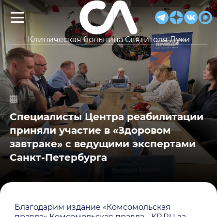
Клиническая больница Святителя Луки
Специалисты Центра реабилитации
приняли участие в «Здоровом
завтраке» с ведущими экспертами
Санкт-Петербурга
Благодарим издание «Комсомольская
правда» Комсомольская правда - KP.RU за