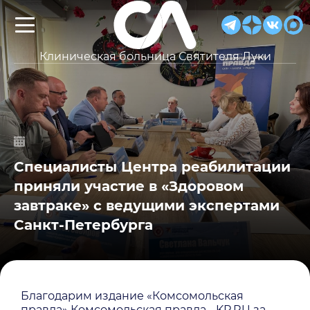
Клиническая больница Святителя Луки
Специалисты Центра реабилитации
приняли участие в «Здоровом
завтраке» с ведущими экспертами
Санкт-Петербурга
Благодарим издание «Комсомольская
правда» Комсомольская правда - KP.RU за