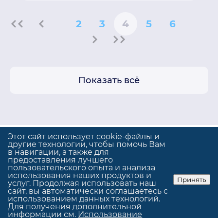
2
3
4
5
6
Показать всё
Этот сайт использует cookie-файлы и
другие технологии, чтобы помочь Вам
в навигации, а также для
предоставления лучшего
Политика конфиденциальности
пользовательского опыта и анализа
Использование cookie
использования наших продуктов и
Принять
услуг. Продолжая использовать наш
© GrandUp
|
Сделано в
GrandUp
сайт, вы автоматически соглашаетесь с
использованием данных технологий.
Для получения дополнительной
информации см.
Использование