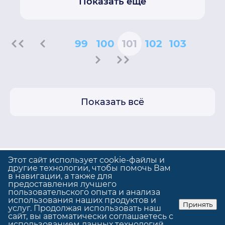
Показать еще
99
100
101
102
103
Показать всё
Этот сайт использует cookie-файлы и
другие технологии, чтобы помочь Вам
в навигации, а также для
предоставления лучшего
Политика конфиденциальности
пользовательского опыта и анализа
Использование cookie
использования наших продуктов и
Принять
услуг. Продолжая использовать наш
© GrandUp
|
Сделано в
GrandUp
сайт, вы автоматически соглашаетесь с
использованием данных технологий.