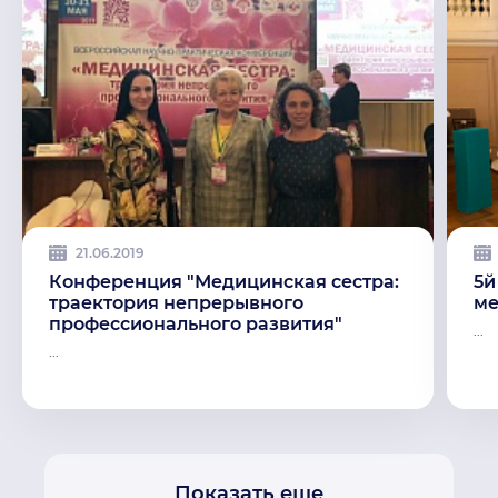
21.06.2019
Конференция "Медицинская сестра:
5й
траектория непрерывного
ме
профессионального развития"
...
...
Показать еще