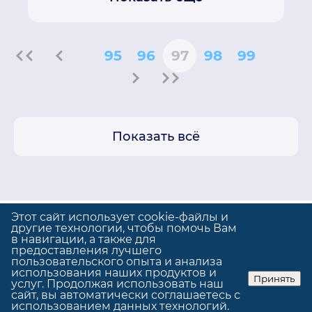
95
96
97
98
99
Показать всё
Этот сайт использует cookie-файлы и
другие технологии, чтобы помочь Вам
в навигации, а также для
предоставления лучшего
Политика конфиденциальности
пользовательского опыта и анализа
Использование cookie
использования наших продуктов и
Принять
услуг. Продолжая использовать наш
© GrandUp
|
Сделано в
GrandUp
сайт, вы автоматически соглашаетесь с
использованием данных технологий.