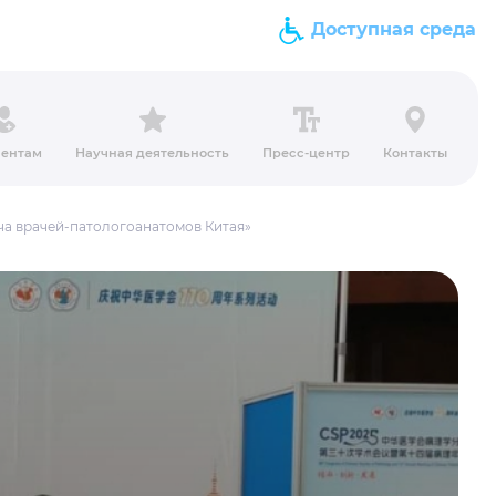
Доступная среда
ентам
Научная деятельность
Пресс-центр
Контакты
ча врачей-патологоанатомов Китая»