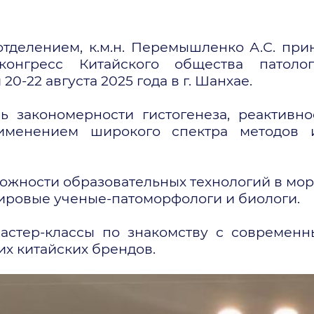
тделением, к.м.н. Перемышленко А.С. при
онгресс Китайского общества патолог
0-22 августа 2025 года в г. Шанхае.
ь закономерности гистогенеза, реактивн
именением широкого спектра методов и
жности образовательных технологий в мор
ировые ученые-патоморфологи и биологи.
мастер-классы по знакомству с современ
х китайских брендов.