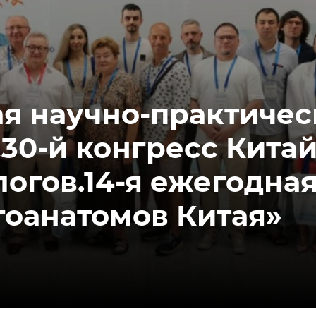
я научно-практичес
30-й конгресс Кита
огов.14-я ежегодная
гоанатомов Китая»