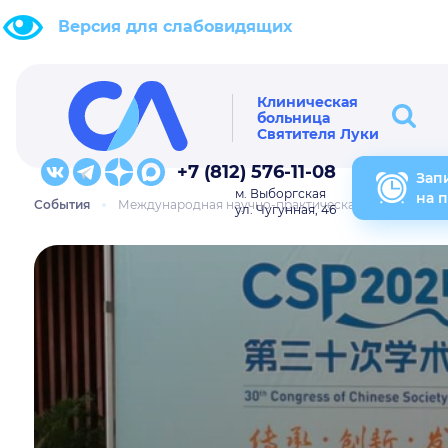
Версия для слабовидящих
Клиническая
больница
Святителя Луки
+7 (812) 576-11-08
Зап
м. Выборгская
на 
События
Международная научно-практическая конференция «
ул. Чугунная, 46