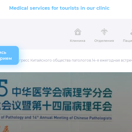
Medical services for tourists in our clinic
Клиника
Отделения
Паци
ись
прием
30-й конгресс Китайского общества патологов.14-я ежегодная встре