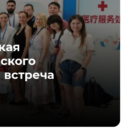
кая
йского
 встреча