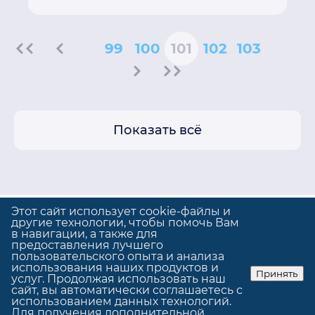
99
100
101
102
103
Показать всё
Этот сайт использует cookie-файлы и
другие технологии, чтобы помочь Вам
в навигации, а также для
предоставления лучшего
Политика конфиденциальности
пользовательского опыта и анализа
Использование cookie
использования наших продуктов и
Принять
услуг. Продолжая использовать наш
© GrandUp
|
Сделано в
GrandUp
сайт, вы автоматически соглашаетесь с
использованием данных технологий.
Для получения дополнительной