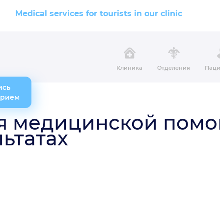
Medical services for tourists in our clinic
Клиника
Отделения
Паци
ись
прием
я медицинской помощ
ьтатах