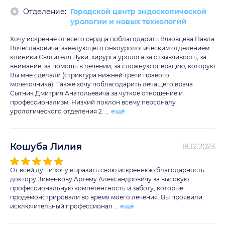
Отделение:
Городской центр эндоскопической
урологии и новых технологий
Хочу искренне от всего сердца поблагодарить Вязовцева Павла
Вячеславовича, заведующего онкоурологическим отделением
клиники Святителя Луки, хирурга уролога за отзывчивость, за
внимание, за помощь в лечении, за сложную операцию, которую
Вы мне сделали (стриктура нижней трети правого
мочеточника). Также хочу поблагодарить лечащего врача
Сытник Дмитрия Анатольевича за чуткое отношение и
профессионализм. Низкий поклон всему персоналу
урологического отделения 2. ...
ещё
Кошуба Лилия
18.12.2023
От всей души хочу выразить свою искреннюю благодарность
доктору Зименкову Артёму Александровичу за высокую
профессиональную компетентность и заботу, которые
продемонстрировали во время моего лечения. Вы проявили
исключительный профессионал ...
ещё