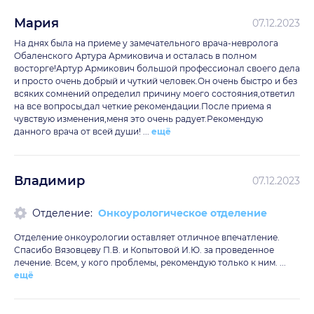
Мария
07.12.2023
На днях была на приеме у замечательного врача-невролога
Обаленского Артура Армиковича и осталась в полном
восторге!Артур Армикович большой профессионал своего дела
и просто очень добрый и чуткий человек.Он очень быстро и без
всяких сомнений определил причину моего состояния,ответил
на все вопросы,дал четкие рекомендации.После приема я
чувствую изменения,меня это очень радует.Рекомендую
данного врача от всей души! ...
ещё
Владимир
07.12.2023
Отделение:
Онкоурологическое отделение
Отделение онкоурологии оставляет отличное впечатление.
Спасибо Вязовцеву П.В. и Копытовой И.Ю. за проведенное
лечение. Всем, у кого проблемы, рекомендую только к ним. ...
ещё