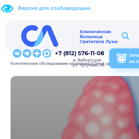
Версия для слабовидящих
Клиническая
больница
Святителя Луки
+7 (812) 576-11-08
Зап
м. Выборгская
на 
Комплексное обследование организма (Check up)
Здоровье
ул. Чугунная, 46