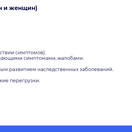
н и женщин)
тствии симптомов).
никающими симптомами, жалобами.
ным развитием наследственных заболеваний.
ие перегрузки.