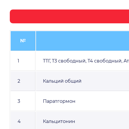
№
1
ТТГ, Т3 свободный, Т4 свободный, Ат
2
Кальций общий
3
Паратгормон
4
Кальцитонин