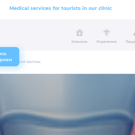
Medical services for tourists in our clinic
Клиника
Отделения
Паци
ись
прием
 щитовидной железы