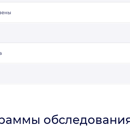
вены
а
раммы обследования