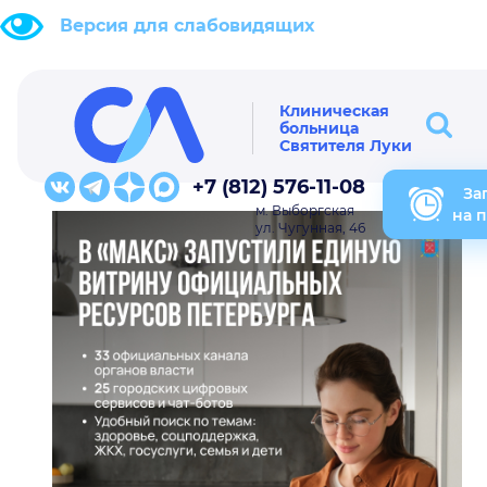
Версия для слабовидящих
Клиническая
больница
Святителя Луки
+7 (812) 576-11-08
За
м. Выборгская
на 
ул. Чугунная, 46