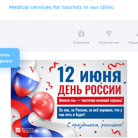
Medical services for tourists in our clinic
Клиника
Отделения
Паци
пись
прием