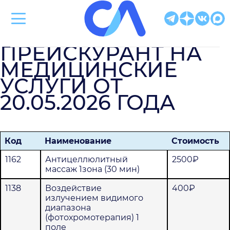
Клиническая больница Святителя Луки
ПРЕЙСКУРАНТ НА
МЕДИЦИНСКИЕ
УСЛУГИ ОТ
20.05.2026 ГОДА
Код
Наименование
Стоимость
1162
Антицеллюлитный
2500₽
массаж 1зона (30 мин)
1138
Воздействие
400₽
излучением видимого
диапазона
(фотохромотерапия) 1
поле