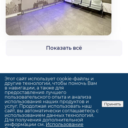
Показать всё
Этот сайт использует cookie-файлы и
другие технологии, чтобы помочь Вам
в навигации, а также для
предоставления лучшего
Политика конфиденциальности
пользовательского опыта и анализа
Использование cookie
использования наших продуктов и
Принять
услуг. Продолжая использовать наш
© GrandUp
|
Сделано в
GrandUp
сайт, вы автоматически соглашаетесь с
использованием данных технологий.
Для получения дополнительной
информации см.
Использование