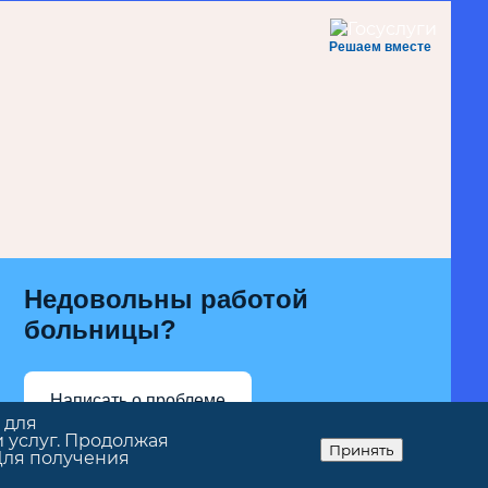
Решаем вместе
Недовольны работой
больницы?
Написать о проблеме
 для
 услуг. Продолжая
Принять
Для получения