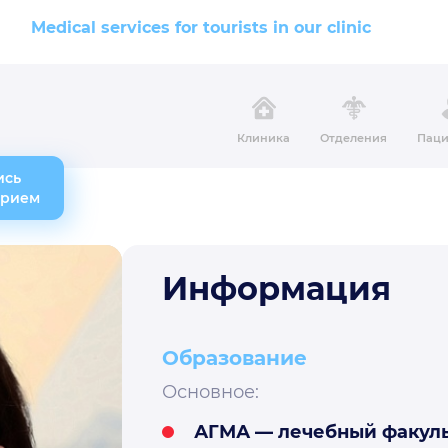
Medical services for tourists in our clinic
Клиника
Отделения
Паци
ись
прием
Информация
Образование
Основное:
АГМА — лечебный факульт