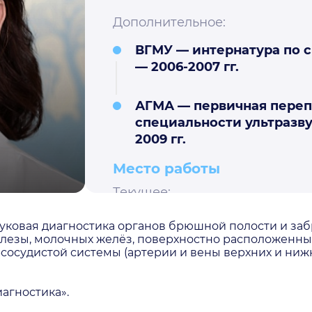
Дополнительное:
ВГМУ — интернатура по 
— 2006-2007 гг.
АГМА — первичная переп
специальности ультразв
2009 гг.
Место работы
Текущее:
Врач ультразвуковой диа
уковая диагностика органов брюшной полости и заб
Клинической больницы Св
лезы, молочных желёз, поверхностно расположенны
- по н.в.
сосудистой системы (артерии и вены верхних и нижн
Предыдущие:
агностика».