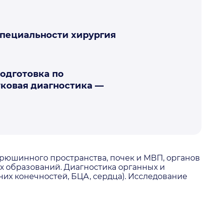
специальности хирургия
одготовка по
уковая диагностика —
гностики СПб ГБУЗ
рюшинного пространства, почек и МВП, органов
ятителя Луки — 2023 г.
х образований. Диагностика органных и
их конечностей, БЦА, сердца). Исследование