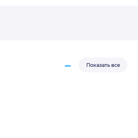
агностики ООО Медикал
ург — 2021-2023 гг.
агностики, заведующая
вой и функциональной
Сахалинского областного
ра — 2015-2021 гг.
гностики Городского
Показать все
ического центра г.
15 гг.
гностики «Корсаковская
я ЦРБ» — 2007-2013 гг.