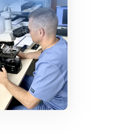
отделения (с моргом) Це
патологоанатомической 
(Министерства обороны 
С 2006 г. врач-патологоа
патологоанатомического
Рязанская Клиническая б
Семашко.