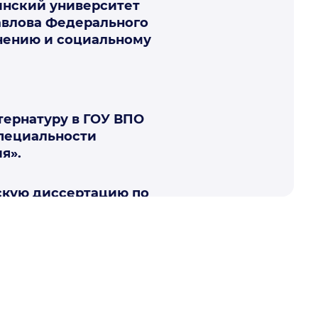
инский университет
авлова Федерального
анению и социальному
нтернатуру в ГОУ ВПО
специальности
я».
тскую диссертацию по
 характеристика
в. Новорожденных и
ионным материалам
я квалификационная
ости «Патологическая