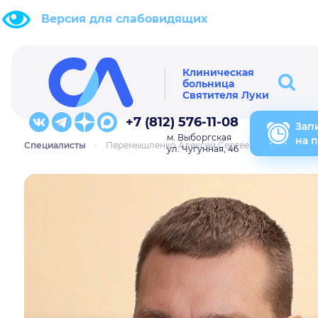
Версия для слабовидящих
Клиническая
больница
Святителя Луки
+7 (812) 576-11-08
Зап
м. Выборгская
на 
Специалисты
Перемышленко Алексей Сергеевич
ул. Чугунная, 46