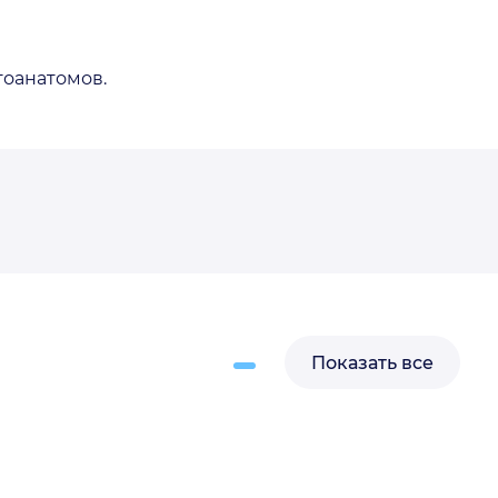
гоанатомов.
время заведующий
отделением, врач-
еской больницы
анатом ФГБУ «НИИ
етрова» Министерства
Показать все
ской Федерации.
делением-врач
оанатомического