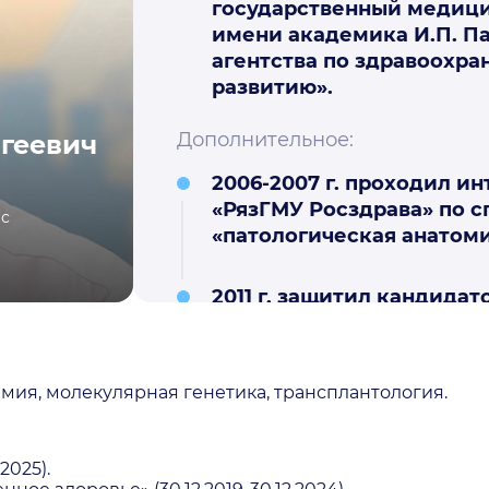
государственный медиц
имени академика И.П. П
агентства по здравоохр
развитию».
Дополнительное:
геевич
2006-2007 г. проходил и
«РязГМУ Росздрава» по 
с
«патологическая анатоми
2011 г. защитил кандида
теме: «Морфологическая
молочной железы плодо
детей до 1 года по секц
ия, молекулярная генетика, трансплантология.
Рязанской области».
2017 г. присвоена высша
2025).
категория по специальн