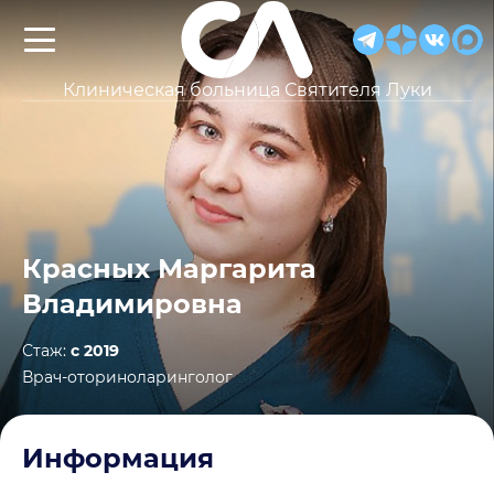
Клиническая больница Святителя Луки
Красных Маргарита
Владимировна
Стаж:
с 2019
Врач-оториноларинголог
Информация