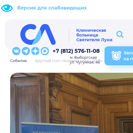
Версия для слабовидящих
Клиническая
больница
Святителя Луки
+7 (812) 576-11-08
Зап
м. Выборгская
на 
События
Круглый стол «Клиника года - 2025»
ул. Чугунная, 46