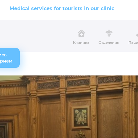
Medical services for tourists in our clinic
Клиника
Отделения
Паци
ись
прием