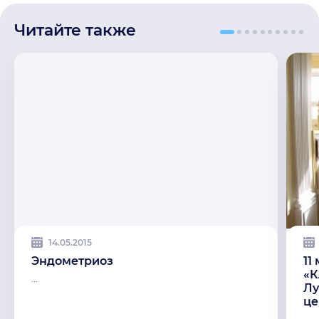
Читайте также
14.05.2015
Эндометриоз
11
«К
...
Лу
це