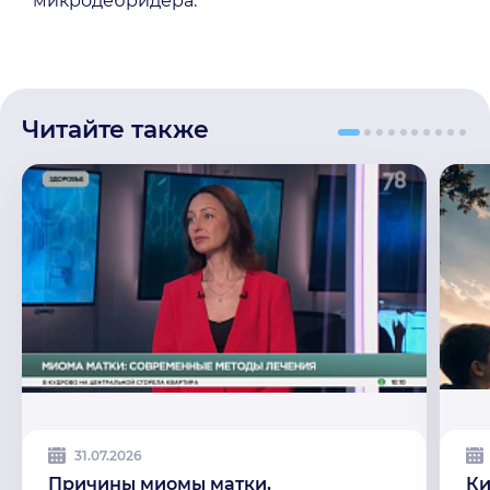
микродебридера.
Читайте также
31.07.2026
Причины миомы матки,
Ки