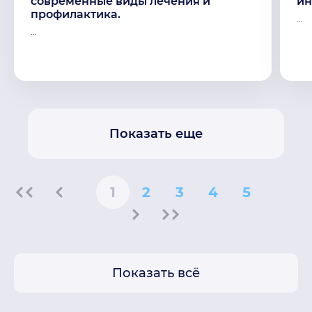
современные виды лечения и
ин
профилактика.
...
...
Показать еще
1
2
3
4
5
Показать всё