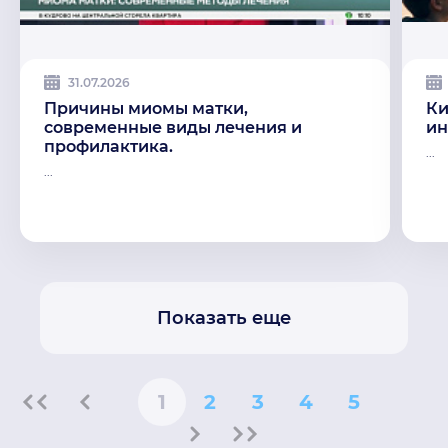
31.07.2026
Причины миомы матки,
Ки
современные виды лечения и
ин
профилактика.
...
...
Показать еще
1
2
3
4
5