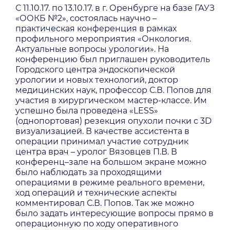
С 11.10.17. по 13.10.17. в г. Оренбурге на базе
ГАУЗ
«ООКБ №2»
, состоялась научно –
практическая конференция в рамках
профильного
мероприятия «Онкология.
Актуальные вопросы урологии»
. На
конференцию был приглашен руководитель
Городского центра эндоскопической
урологии и новых технологий, доктор
медицинских наук, профессор С.В. Попов для
участия в хирургическом мастер-классе. Им
успешно была проведена «LESS»
(однопортовая) резекция опухоли почки с 3D
визуализацией. В качестве ассистента в
операции принимал участие сотрудник
центра врач – уролог Вязовцев П.В. В
конференц–зале на большом экране можно
было наблюдать за проходящими
операциями в режиме реального времени,
ход операций и технические аспекты
комментировал С.В. Попов. Так же можно
было задать интересующие вопросы прямо в
операционную по ходу оперативного