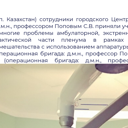
сп. Казахстан) сотрудники городского Це
д.м.н., профессором Поповым С.В. приняли уч
многие проблемы амбулаторной, экстрен
рактической части пленума в рамках
мешательства с использованием аппаратур
ерационная бригада: д.м.н., профессор Попо
 (операционная бригада: д.м.н., про