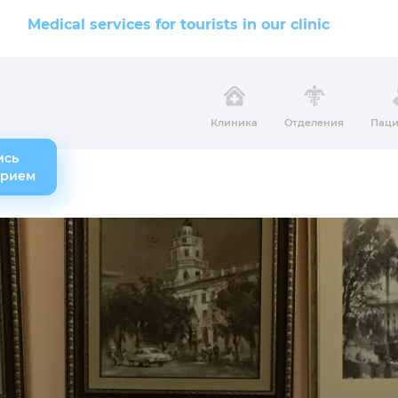
Medical services for tourists in our clinic
Клиника
Отделения
Паци
ись
прием