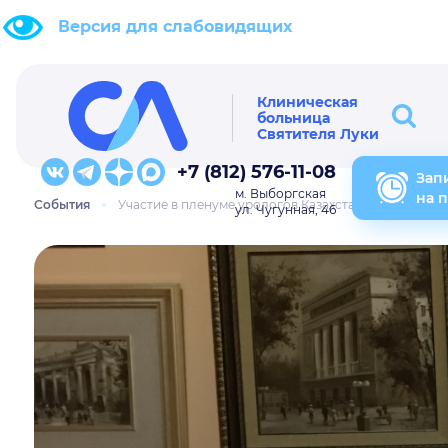
Версия для слабовидящих
Клиническая
больница
Святителя Луки
+7 (812) 576-11-08
Зап
м. Выборгская
на 
События
Участие в пленуме урологов Казахстана
ул. Чугунная, 46