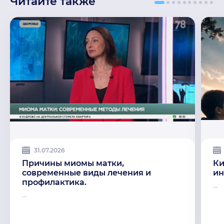
Читайте также
31.07.2026
Причины миомы матки,
Ки
современные виды лечения и
ин
профилактика.
...
...