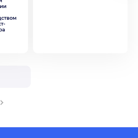
и
нии
дством
т-
ра