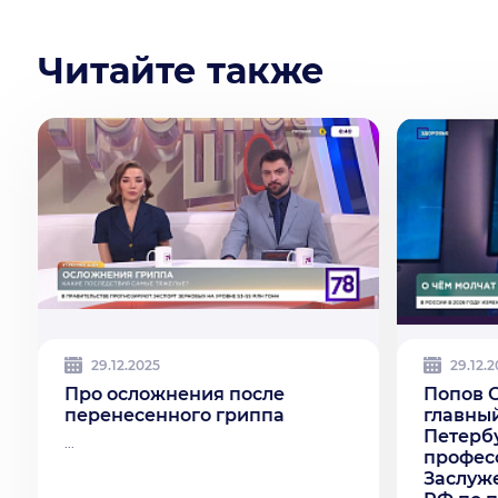
Читайте также
29.12.2025
29.12.
Про осложнения после
Попов 
перенесенного гриппа
главный
Петербу
...
профессо
Заслуж