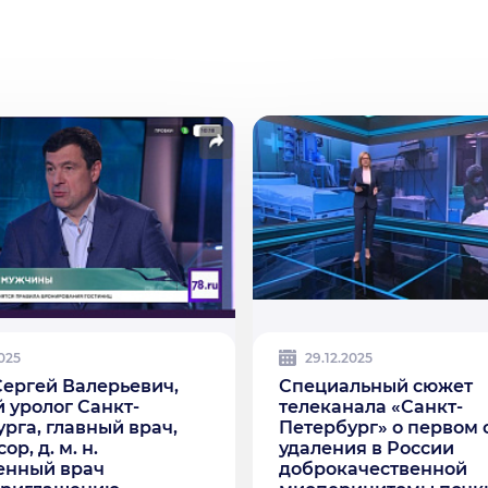
2025
29.12.2025
Сергей Валерьевич,
Специальный сюжет
 уролог Санкт-
телеканала «Санкт-
рга, главный врач,
Петербург» о первом 
р, д. м. н.
удаления в России
енный врач
доброкачественной