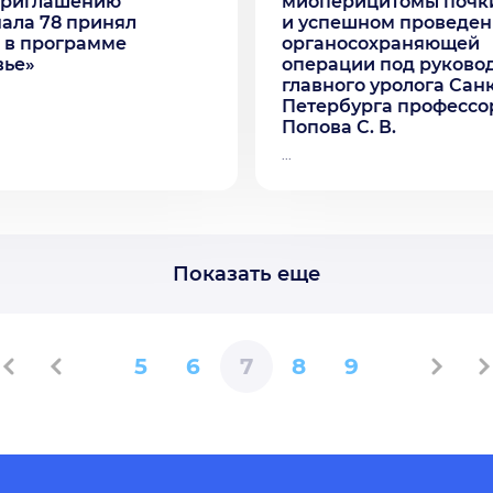
приглашению
миоперицитомы почк
ала 78 принял
и успешном проведе
 в программе
органосохраняющей
вье»
операции под руково
главного уролога Санк
Петербурга профессо
Попова С. В.
...
Показать еще
5
6
7
8
9