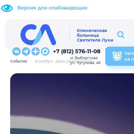
Версия для слабовидящих
Клиническая
больница
Святителя Луки
+7 (812) 576-11-08
Зап
м. Выборгская
на 
События
8 ноября - День рентгенолога
ул. Чугунная, 46