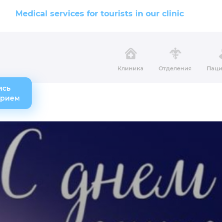
Medical services for tourists in our clinic
Клиника
Отделения
Паци
ись
прием