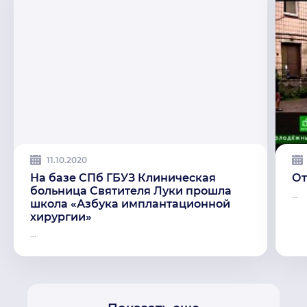
11.10.2020
На базе СПб ГБУЗ Клиническая
От
больница Святителя Луки прошла
...
школа «Азбука имплантационной
хирургии»
...