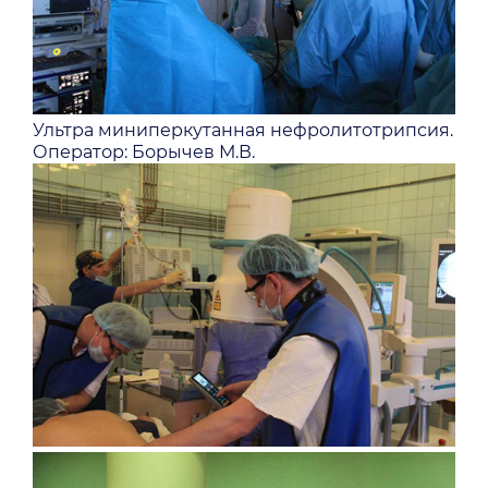
Ультра миниперкутанная нефролитотрипсия.
Оператор: Борычев М.В.