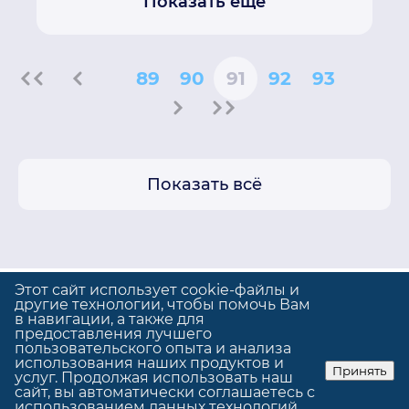
Показать еще
89
90
91
92
93
Показать всё
Этот сайт использует cookie-файлы и
другие технологии, чтобы помочь Вам
в навигации, а также для
предоставления лучшего
Политика конфиденциальности
пользовательского опыта и анализа
Использование cookie
использования наших продуктов и
Принять
услуг. Продолжая использовать наш
© GrandUp
|
Сделано в
GrandUp
сайт, вы автоматически соглашаетесь с
использованием данных технологий.