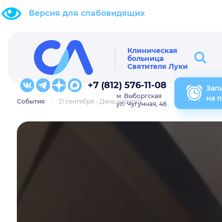
Версия для слабовидящих
Клиническая
больница
Святителя Луки
+7 (812) 576-11-08
Зап
м. Выборгская
на 
События
21 сентября - День хирурга
ул. Чугунная, 46