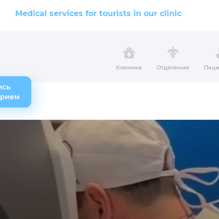
Medical services for tourists in our clinic
Клиника
Отделения
Паци
ись
прием