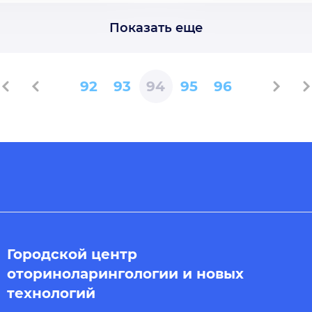
Показать еще
92
93
94
95
96
Городской центр
оториноларингологии и новых
технологий