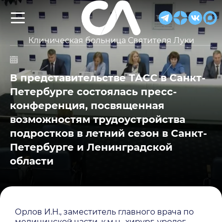
Клиническая больница Святителя Луки
В представительстве ТАСС в Санкт-
Петербурге состоялась пресс-
конференция, посвященная
возможностям трудоустройства
подростков в летний сезон в Санкт-
Петербурге и Ленинградской
области
Орлов И.Н., заместитель главного врача по
медицинской части, к.м.н., хирург-уролог