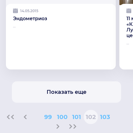
14.05.2015
Эндометриоз
11
«К
...
Лу
це
...
Показать еще
99
100
101
102
103