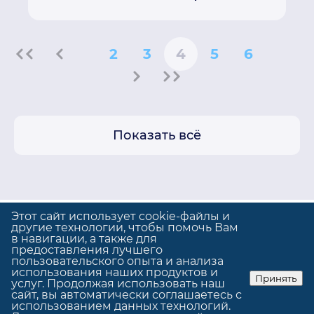
2
3
4
5
6
Показать всё
Этот сайт использует cookie-файлы и
другие технологии, чтобы помочь Вам
в навигации, а также для
предоставления лучшего
Политика конфиденциальности
пользовательского опыта и анализа
Использование cookie
использования наших продуктов и
Принять
услуг. Продолжая использовать наш
© GrandUp
|
Сделано в
GrandUp
сайт, вы автоматически соглашаетесь с
использованием данных технологий.