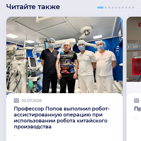
Читайте также
02.07.2026
️Профессор Попов выполнил робот-
Пр
ассистированную операцию при
...
использовании робота китайского
производства
...