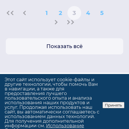
1
2
3
4
5
Показать всё
Этот сайт использует cookie-файлы и
другие технологии, чтобы помочь Вам
в навигации, а также для
предоставления лучшего
Политика конфиденциальности
пользовательского опыта и анализа
Использование cookie
использования наших продуктов и
Принять
услуг. Продолжая использовать наш
© GrandUp
|
Сделано в
GrandUp
сайт, вы автоматически соглашаетесь с
использованием данных технологий.
Для получения дополнительной
информации см.
Использование