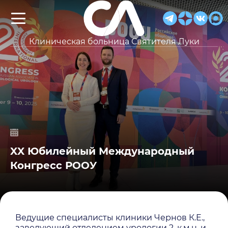
Клиническая больница Святителя Луки
XX Юбилейный Международный
Конгресс РООУ
Ведущие специалисты клиники Чернов К.Е.,
заведующий отделением урологии 2, к.м.н. и