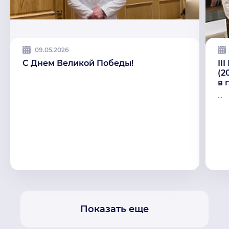
09.05.2026
С Днем Великой Победы!
II
(2
...
в 
...
Показать еще