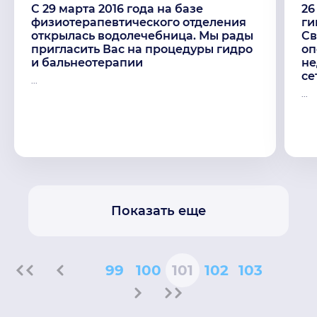
C 29 марта 2016 года на базе
26
физиотерапевтического отделения
ги
открылась водолечебница. Мы рады
Св
пригласить Вас на процедуры гидро
оп
и бальнеотерапии
не
се
...
...
Показать еще
99
100
101
102
103