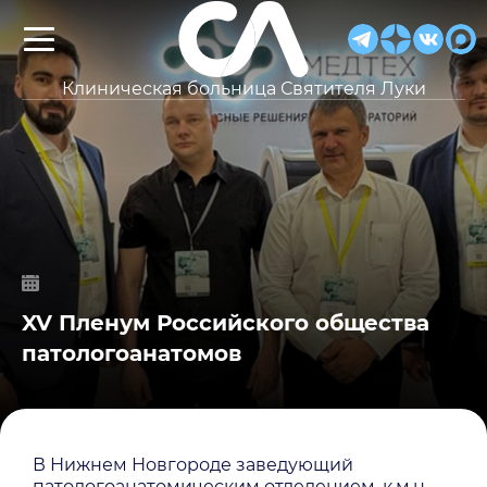
Клиническая больница Святителя Луки
XV Пленум Российского общества
патологоанатомов
В Нижнем Новгороде заведующий
патологоанатомическим отделением, к.м.н.